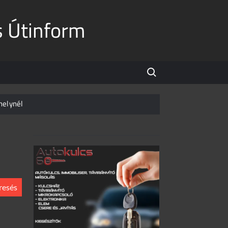
s Útinform
Search for:
helynél
úton
Egyetlen csikk is elég!
ődnek
és: