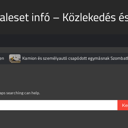
aleset infó – Közlekedés é
en
Kamion és személyautó csapódott egymásnak Szombat
Teljes káosz az M1-esen
Súlyos baleset a 37-es fő
al ütközött egy kisteherautó
Burkolatjelfestési munkák kezd
Döbbenetes manőver az M3-ason
haps searching can help.
Keres