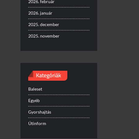
2026. február
2026. január
2025. december
2025. november
Kategóriák
Baleset
Egyéb
Gyorshajtás
Útinform