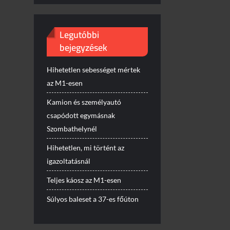
Legutóbbi
bejegyzések
Hihetetlen sebességet mértek
az M1-esen
Kamion és személyautó
csapódott egymásnak
Szombathelynél
Hihetetlen, mi történt az
igazoltatásnál
Teljes káosz az M1-esen
Súlyos baleset a 37-es főúton