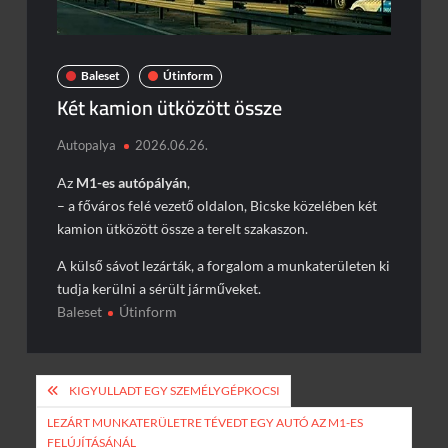
Baleset
Útinform
Két kamion ütközött össze
Autopalya
2026.06.26.
Az
M1-es autópályán
,
– a főváros felé vezető oldalon, Bicske közelében két
kamion ütközött össze a terelt szakaszon.
A külső sávot lezárták, a forgalom a munkaterületen ki
tudja kerülni a sérült járműveket.
Baleset
Útinform
Bejegyzés
KIGYULLADT EGY SZEMÉLYGÉPKOCSI
navigáció
LEZÁRT MUNKATERÜLETRE TÉVEDT EGY AUTÓ AZ M1-ES
FELÚJÍTÁSÁNÁL