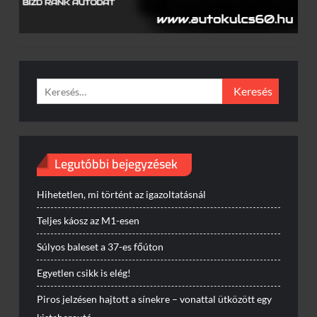
Keresés:
Legutóbbi bejegyzések
Hihetetlen, mi történt az igazoltatásnál
Teljes káosz az M1-esen
Súlyos baleset a 37-es főúton
Egyetlen csikk is elég!
Piros jelzésen hajtott a sínekre – vonattal ütközött egy