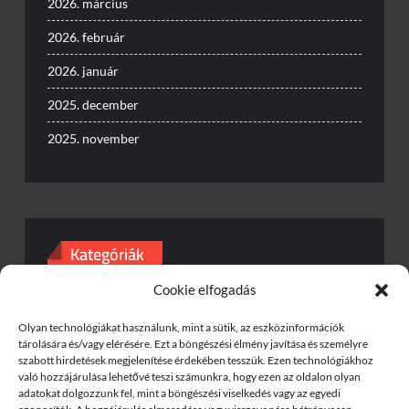
2026. március
2026. február
2026. január
2025. december
2025. november
Kategóriák
Cookie elfogadás
Baleset
Egyéb
Olyan technológiákat használunk, mint a sütik, az eszközinformációk
tárolására és/vagy elérésére. Ezt a böngészési élmény javítása és személyre
szabott hirdetések megjelenítése érdekében tesszük. Ezen technológiákhoz
Gyorshajtás
való hozzájárulása lehetővé teszi számunkra, hogy ezen az oldalon olyan
adatokat dolgozzunk fel, mint a böngészési viselkedés vagy az egyedi
Útinform