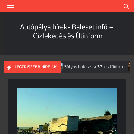
Skip
Search
to
content
Autópálya hírek- Baleset infó –
Közlekedés és Útinform
es káosz az M1-esen
Súlyos baleset a 37-es főúton
LEGFRISSEBB HÍREINK