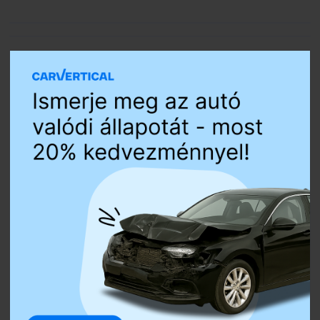
Piros jelzésen hajtott a sínekre – vonattal ütközött egy
kisteherautó
Burkolatjelfestési munkák kezdődnek
Toto ismét lecsapott az M1-esen
Döbbenetes manőver az M3-ason