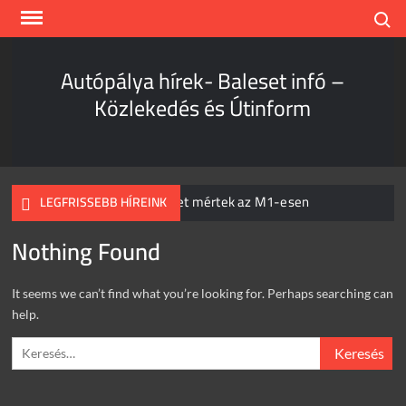
Skip
Search
to
content
Autópálya hírek- Baleset infó –
Közlekedés és Útinform
Hihetetlen sebességet mértek az M1-esen
LEGFRISSEBB HÍREINK
Nothing Found
Kamion és személyautó csapódott egymásnak
Szombathelynél
Hihetetlen, mi történt az igazoltatásnál
It seems we can’t find what you’re looking for. Perhaps searching can
help.
Teljes káosz az M1-esen
Keresés:
Súlyos baleset a 37-es főúton
Egyetlen csikk is elég!