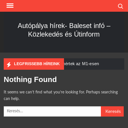
Skip
Search
to
content
Autópálya hírek- Baleset infó –
Közlekedés és Útinform
Hihetetlen sebességet mértek az M1-esen
LEGFRISSEBB HÍREINK
Nothing Found
Kamion és személyautó csapódott egymásnak
Szombathelynél
It seems we can’t find what you’re looking for. Perhaps searching
Hihetetlen, mi történt az igazoltatásnál
can help.
Teljes káosz az M1-esen
Keresés:
Súlyos baleset a 37-es főúton
Egyetlen csikk is elég!