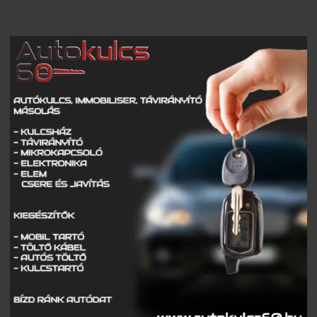
Piros jelzésen hajtott a sínekre – vonattal ütközött egy
kisteherautó
Burkolatjelfestési munkák kezdődnek
Toto ismét lecsapott az M1-esen
Döbbenetes manőver az M3-ason