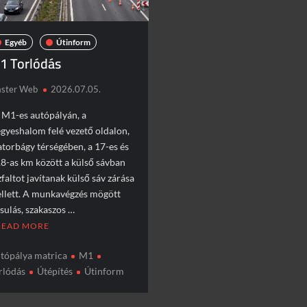
Egyéb
Útinform
1 Torlódás
ster Web
2026.07.05.
 M1-es autópályán, a
gyeshalom felé vezető oldalon,
atorbágy térségében, a 17-es és
18-as km között a külső sávban
zfaltot javítanak külső sáv zárása
llett. A munkavégzés mögött
ssulás, szakaszos …
READ MORE
tópálya matrica
M1
rlódás
Útépítés
Útinform