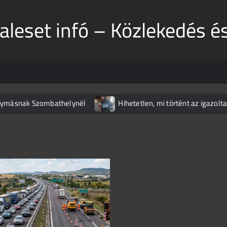
aleset infó – Közlekedés é
nak Szombathelynél
Hihetetlen, mi történt az igazoltatásná