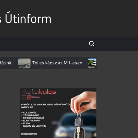
s Útinform
Search for:
l
Teljes káosz az M1-esen
Súlyos baleset a 37-es 