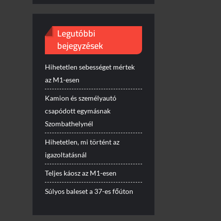
Legutóbbi
bejegyzések
Hihetetlen sebességet mértek
az M1-esen
Kamion és személyautó
csapódott egymásnak
Szombathelynél
Hihetetlen, mi történt az
igazoltatásnál
Teljes káosz az M1-esen
Súlyos baleset a 37-es főúton