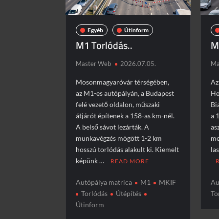
Egyéb
Útinform
M1 Torlódás..
M
Master Web
2026.07.05.
Ma
Mosonmagyaróvár térségében,
Az
az M1-es autópályán, a Budapest
He
felé vezető oldalon, műszaki
Bi
átjárót építenek a 158-as km-nél.
a 
A belső sávot lezárták. A
as
munkavégzés mögött 1-2 km
me
hosszú torlódás alakult ki. Kiemelt
la
képünk …
READ MORE
Autópálya matrica
M1
MKIF
Au
Torlódás
Útépítés
To
Útinform