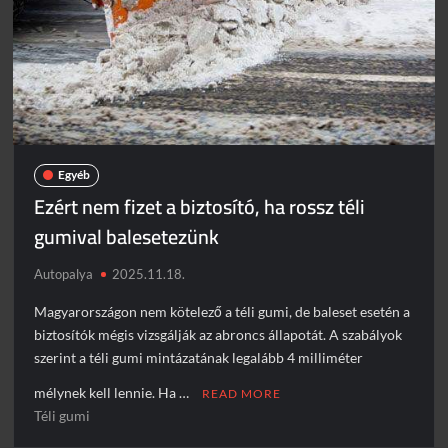
Piros jelzésen hajtott a sínekre – vonattal ütközött egy
kisteherautó
Burkolatjelfestési munkák kezdődnek
Toto ismét lecsapott az M1-esen
Döbbenetes manőver az M3-ason
Egyéb
Ezért nem fizet a biztosító, ha rossz téli
gumival balesetezünk
Autopalya
2025.11.18.
Magyarországon nem kötelező a téli gumi, de baleset esetén a
biztosítók mégis vizsgálják az abroncs állapotát. A szabályok
szerint a téli gumi mintázatának legalább 4 milliméter
mélynek kell lennie. Ha …
READ MORE
Téli gumi