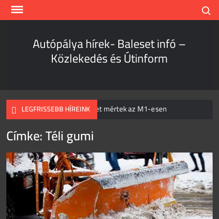
Skip
Search
to
content
Autópálya hírek- Baleset infó –
Közlekedés és Útinform
Hihetetlen sebességet mértek az M1-esen
LEGFRISSEBB HÍREINK
Címke:
Téli gumi
Kamion és személyautó csapódott egymásnak
Szombathelynél
Hihetetlen, mi történt az igazoltatásnál
Teljes káosz az M1-esen
Súlyos baleset a 37-es főúton
Egyetlen csikk is elég!