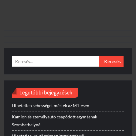
Keresés:
Legutóbbi bejegyzések
Hihetetlen sebességet mértek az M1-esen
Kamion és személyautó csapódott egymásnak
Szombathelynél
Hihetetlen, mi történt az igazoltatásnál