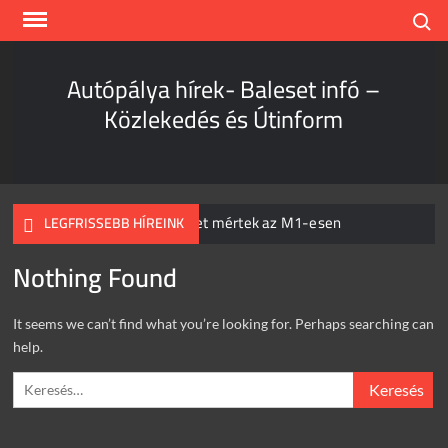
Skip
Search
to
content
Autópálya hírek- Baleset infó –
Közlekedés és Útinform
Hihetetlen sebességet mértek az M1-esen
LEGFRISSEBB HÍREINK
Nothing Found
Kamion és személyautó csapódott egymásnak
Szombathelynél
Hihetetlen, mi történt az igazoltatásnál
It seems we can’t find what you’re looking for. Perhaps searching can
help.
Teljes káosz az M1-esen
Keresés:
Súlyos baleset a 37-es főúton
Egyetlen csikk is elég!