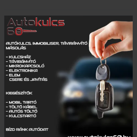
Piros jelzésen hajtott a sínekre – vonattal ütközött egy
kisteherautó
Burkolatjelfestési munkák kezdődnek
Toto ismét lecsapott az M1-esen
Döbbenetes manőver az M3-ason