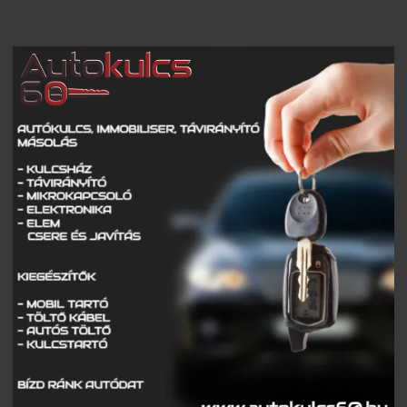
Teljes káosz az M1-esen
Súlyos baleset a 37-es főúton
Egyetlen csikk is elég!
Piros jelzésen hajtott a sínekre – vonattal ütközött egy
kisteherautó