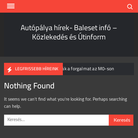
Skip
Search
to
content
Autópálya hírek- Baleset infó –
Közlekedés és Útinform
Napokon át korlátozzák a forgalmat az M0-son
LEGFRISSEBB HÍREINK
Felborult egy kamion
Nothing Found
Hajmeresztő manővert tett közzé a rendőrség
Hihetetlen sebességet mértek az M1-esen
It seems we can’t find what you’re looking for. Perhaps searching
can help.
Kamion és személyautó csapódott egymásnak
Szombathelynél
Keresés:
Hihetetlen, mi történt az igazoltatásnál