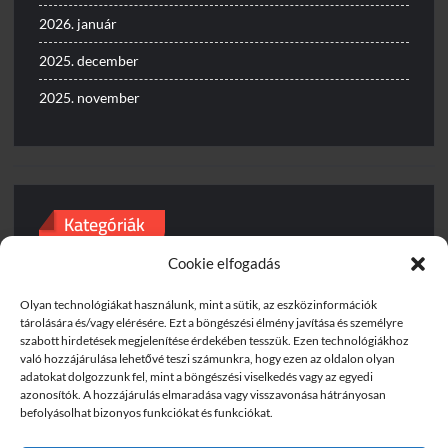
2026. január
2025. december
2025. november
Kategóriák
Cookie elfogadás
Baleset
Egyéb
Olyan technológiákat használunk, mint a sütik, az eszközinformációk
tárolására és/vagy elérésére. Ezt a böngészési élmény javítása és személyre
szabott hirdetések megjelenítése érdekében tesszük. Ezen technológiákhoz
Gyorshajtás
való hozzájárulása lehetővé teszi számunkra, hogy ezen az oldalon olyan
adatokat dolgozzunk fel, mint a böngészési viselkedés vagy az egyedi
Útinform
azonosítók. A hozzájárulás elmaradása vagy visszavonása hátrányosan
befolyásolhat bizonyos funkciókat és funkciókat.