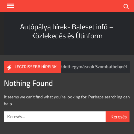
Skip
Search
to
content
Autópálya hírek- Baleset infó –
Közlekedés és Útinform
amion és személyautó csapódott egymásnak Szombathelynél
LEGFRISSEBB HÍREINK
Nothing Found
It seems we can’t find what you’re looking for. Perhaps searching can
help.
Keresés: