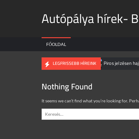
Skip
Autópálya hírek- B
to
content
FŐOLDAL
őúton
Egyetlen csikk is elég!
Piros jelzésen hajtott 
LEGFRISSEBB HÍREINK
Nothing Found
It seems we can’t find what you’re looking for. Per