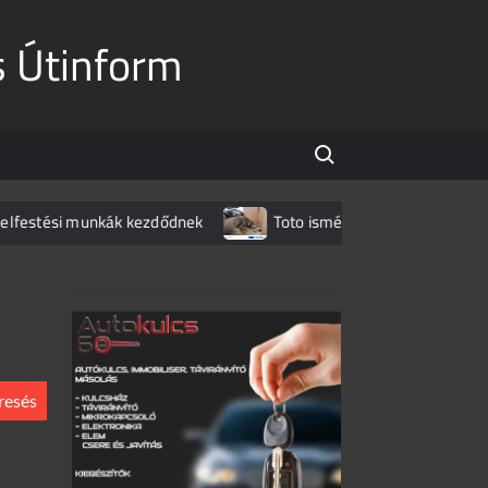
s Útinform
Search for:
stési munkák kezdődnek
Toto ismét lecsapott az M1-esen
és: