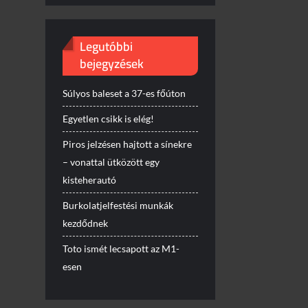
Legutóbbi
bejegyzések
Súlyos baleset a 37-es főúton
Egyetlen csikk is elég!
Piros jelzésen hajtott a sínekre
– vonattal ütközött egy
kisteherautó
Burkolatjelfestési munkák
kezdődnek
Toto ismét lecsapott az M1-
esen