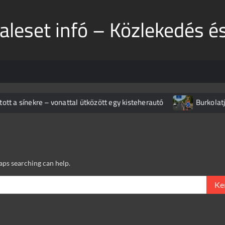
aleset infó – Közlekedés é
a sínekre – vonattal ütközött egy kisteherautó
Burkolatjelfe
haps searching can help.
Keres