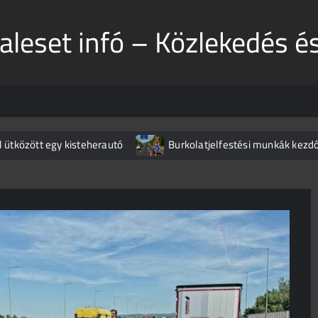
aleset infó – Közlekedés é
al ütközött egy kisteherautó
Burkolatjelfestési munkák kezd
Döbbenetes manőver az M3-ason
Nem ússzuk meg bales
t az S3-ason
Megdöbbentő jelenetek Zuglóban
Az
t