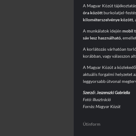
A Magyar Közút tájékoztatás
óra között
burkolatjel-festé
kilométerszelvénye között
,
A munkálatok idején
mobil t
sáv lesz használható
, emelle
A korlátozás várhatóan torló
korábban, vagy válasszon alt
A Magyar Közút a közlekedők 
aktuális forgalmi helyzetet a
leggyorsabb útvonal megter
Szerző: Jeszenszki Gabriella
Fotó: illusztráció
Forrás: Magyar Közút
Útinform