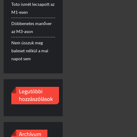
Toto ismét lecsapott az
M1-esen
Döbbenetes manőver
az M3-ason
Nem ússzuk meg
baleset nélkül a mai
napot sem
Legutóbbi
hozzászólások
Archívum