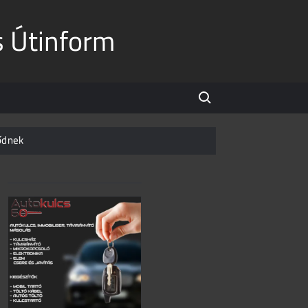
s Útinform
Search for:
ődnek
et nélkül a mai napot sem
t hitte, rá nem vonatkozik a KRESZ?