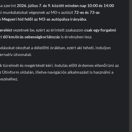
a szerint
2026. július 7. és 9. között minden nap 10:00 és 14:00
si munkálatokat végeznek az M0-s autóút
72-es és 73-as
 a
Megyeri híd felől az M3-as autópálya irányába
.
erelést
vezetnek be, ezért az érintett szakaszon
csak egy forgalmi
tt
60 km/órás sebességkorlátozás
is érvényben lesz.
dásokat okozhat a délelőtti órákban, ezért aki teheti, induljon
ernatív útvonalat.
türelmét és megértését kéri. Indulás előtt érdemes ellenőrizni az
z Útinform oldalán, illetve navigációs alkalmazást is használni a
vezéséhez.