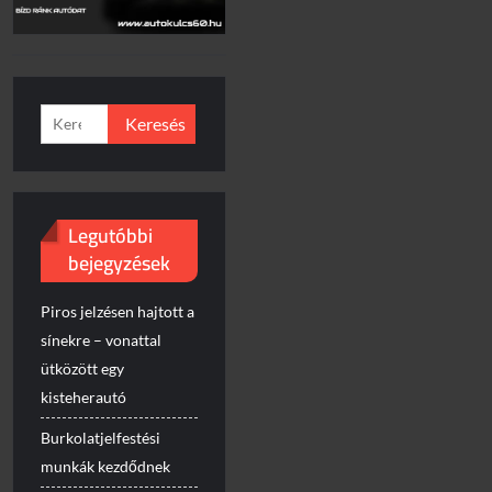
Keresés:
Legutóbbi
bejegyzések
Piros jelzésen hajtott a
sínekre – vonattal
ütközött egy
kisteherautó
Burkolatjelfestési
munkák kezdődnek