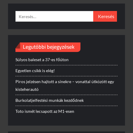
Keresés:
Legutóbbi bejegyzések
Súlyos baleset a 37-es főúton
Egyetlen csikk is elég!
Piros jelzésen hajtott a sínekre – vonattal ütközött egy
kisteherautó
Burkolatjelfestési munkák kezdődnek
Toto ismét lecsapott az M1-esen