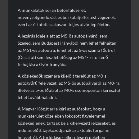
A munkálatok során betonfalcserét,
növényzetgondozást és burkolatjelfestést végeznek,
ezért az érintett szakaszon teljes útzár lép életbe.
A lezárás ideje alatt az M5-ös autópályáról sem
Szeged, sem Budapest irányából nem lehet felhajtani
az M51-es autóútra. Emellett az 5-ös számú főútról
(Ócsai út) sem lesz lehetőség az M51-re történő
felhajtásra Győr irányába.
A közlekedők számára kijelölt terelőút az M0-s
autógyűrű felé vezet: az M5-ös autópályáról az M0-ra,
illetve az 5-ös főútról az M0-s csomóponton keresztül
lehet továbbhaladni.
A Magyar Közút arra kéri az autósokat, hogy a
munkaterület közelében fokozott figyelemmel
közlekedjenek, tartsák be a kihelyezett jelzéseket, és
indulás előtt tájékozódjanak az aktuális forgalmi
helyzetről. A torlódások elkerülése érdekében