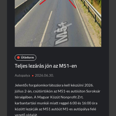
Nem ússzuk meg baleset nélkül a mai napot sem
Ilyet ritkán látni
Brutális baleset az S3-ason
Megdöbbentő jelenetek Zuglóban
Útinform
Teljes lezárás jön az M51-en
Autopalya
2026.06.30.
Jelentős forgalomkorlátozásra kell készülni 2026.
július 2-án, csütörtökön az M51-es autóúton Soroksár
térségében. A Magyar Közút Nonprofit Zrt.
karbantartási munkái miatt reggel 6:00 és 16:00 óra
között lezárják az M51 autóút M1-es autópálya felé
vezető oldalát.