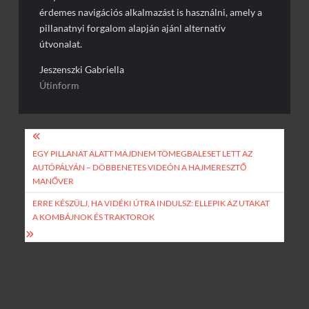
érdemes navigációs alkalmazást is használni, amely a
pillanatnyi forgalom alapján ajánl alternatív
útvonalat.
Jeszenszki Gabriella
Útinform
Bejegyzés
navigáció
EGY PILLANAT ALATT MAJDNEM TÖMEGBALESET LETT AZ
AUTÓPÁLYÁN – DÖBBENETES VIDEÓN A HAJMERESZTŐ
MANŐVER
ERRE KÉSZÜLJ, HA VIDÉKI ÚTRA INDULSZ: ELLEPIK AZ UTAKAT
A KOMBÁJNOK ÉS TRAKTOROK