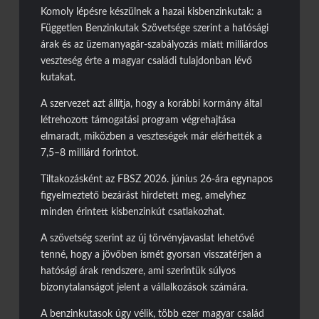
Komoly lépésre készülnek a hazai kisbenzinkutak: a
Független Benzinkutak Szövetsége szerint a hatósági
árak és az üzemanyagár-szabályozás miatt milliárdos
veszteség érte a magyar családi tulajdonban lévő
kutakat.
A szervezet azt állítja, hogy a korábbi kormány által
létrehozott támogatási program végrehajtása
elmaradt, miközben a veszteségek már elérhették a
7,5–8 milliárd forintot.
Tiltakozásként az FBSZ 2026. június 26-ára egynapos
figyelmeztető bezárást hirdetett meg, amelyhez
minden érintett kisbenzinkút csatlakozhat.
A szövetség szerint az új törvényjavaslat lehetővé
tenné, hogy a jövőben ismét gyorsan visszatérjen a
hatósági árak rendszere, ami szerintük súlyos
bizonytalanságot jelent a vállalkozások számára.
A benzinkutasok úgy vélik, több ezer magyar család