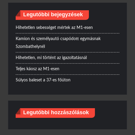
Legutóbbi bejegyzések
Hihetetlen sebességet mértek az M1-esen
Kamion és személyautó csapódott egymásnak
Szombathelynél
Hihetetlen, mi történt az igazoltatásnál
Teljes káosz az M1-esen
Súlyos baleset a 37-es főúton
Legutóbbi hozzászólások