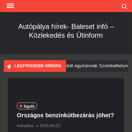
Skip
Search
to
content
Autópálya hírek- Baleset infó –
Közlekedés és Útinform
amion és személyautó csapódott egymásnak Szombathelynél
LEGFRISSEBB HÍREINK
Egyéb
Országos benzinkútbezárás jöhet?
Autopalya
2026.06.23.