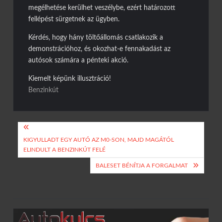
megélhetése kerülhet veszélybe, ezért határozott
fellépést sürgetnek az ügyben.
Kérdés, hogy hány töltőállomás csatlakozik a
demonstrációhoz, és okozhat-e fennakadást az
autósok számára a pénteki akció.
Kiemelt képünk illusztráció!
Benzinkút
Bejegyzés
KIGYULLADT EGY AUTÓ AZ M0-SON, MAJD MAGÁTÓL
navigáció
ELINDULT A BENZINKÚT FELÉ
BALESET BÉNÍTJA A FORGALMAT