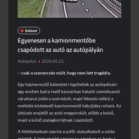
Baleset
Egyenesen a kamionmentőbe
csapódott az autó az autópályán
Autopalya
2026.06.23.
– csak a szerencsén múlt, hogy nem lett tragédia
.
Egy hajmeresztő balesetet rögzítettek az autópályán:
egy enyhén balra ívelő kanyarban haladó személyautó
váratlanul jobbra sodródott, majd fékezés nélkül a
mellette közlekedő kamionmentő hátuljába rohant. Az
ütközés erejétől az autó megpördült, előbb a belső,
majd a külső szalagkorlátnak csapódott.
A feltételezések szerint a sofőr elaludhatott a volán
mögött. A legnagyobb szerencse azonban az, hogy a