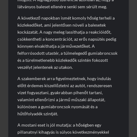
látványos baleset ellenére senki sem sérült meg.
A következő napokban ismét komoly hőség terheli a
közlekedőket, ami jelentősen növeli a balesetek
kockázatát. A nagy meleg lassíthatja a reakcióidőt,
csökkentheti a koncentrációt, az erős napsütés pedig
könnyen elvakíthatja a járművezetőket. A
felforrósodott utastér, a túlmelegedő gumiabroncsok
és a türelmetlenebb közlekedők szintén fokozott
veszélyt jelentenek az utakon.
A szakemberek arra figyelmeztetnek, hogy indulás
előtt érdemes kiszellőztetni az autót, rendszeresen
vizet fogyasztani, gyakrabban pihenőt tartani,
valamint ellenőrizni a jármű műszaki állapotát,
különösen a gumiabroncsok nyomását és a
hűtőfolyadék szintjét.
A mostani eset is jól mutatja: a hőségben egy
pillanatnyi kihagyás is súlyos következményekkel