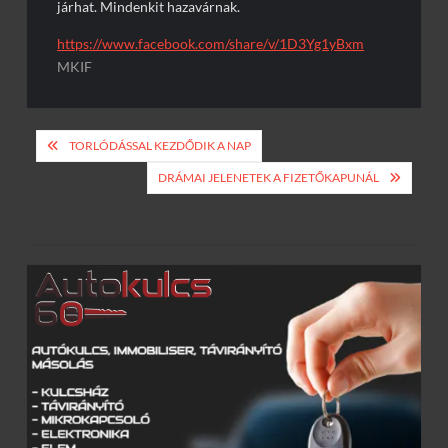
járhat. Mindenkit hazavárnak.
https://www.facebook.com/share/v/1D3Yg1yBxm
MKIF
Bejegyzés
TORLÓDÁSSAL KEZDŐDIK A NAP
navigáció
DRÁMAI JELENETEK A FIZETŐKAPUNÁL