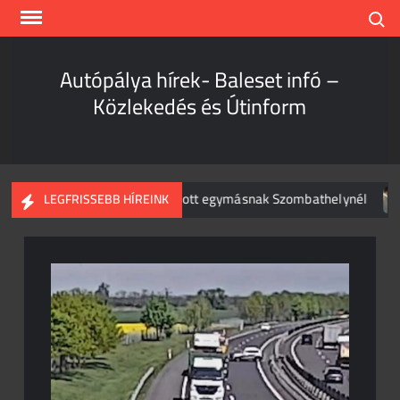
Skip
Search
to
content
Autópálya hírek- Baleset infó –
Közlekedés és Útinform
on és személyautó csapódott egymásnak Szombathelynél
LEGFRISSEBB HÍREINK