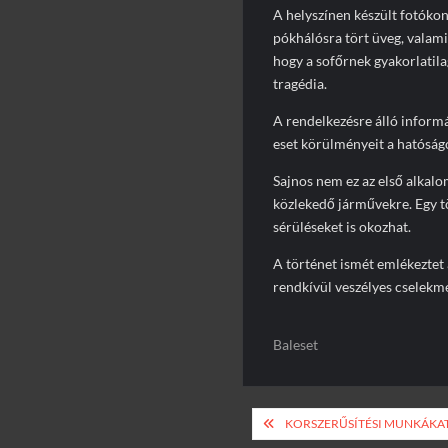
A helyszínen készült fotókon
pókhálósra tört üveg, valami
hogy a sofőrnek gyakorlatil
tragédia.
A rendelkezésre álló inform
eset körülményeit a hatóságo
Sajnos nem ez az első alkalom
közlekedő járművekre. Egy 
sérüléseket is okozhat.
A történet ismét emlékeztet 
rendkívül veszélyes cselekm
Baleset
Bejegyzés
KORSZERŰSÍTÉSI MUNKÁKA