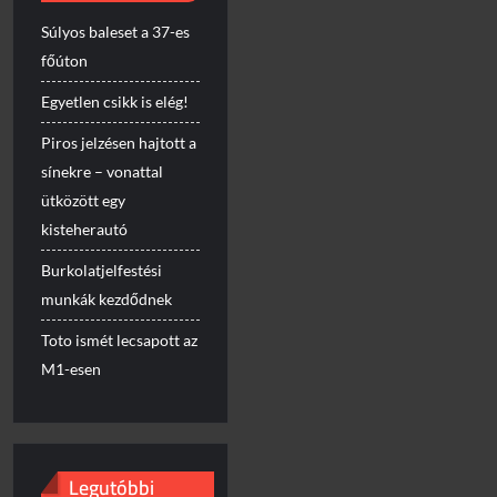
Súlyos baleset a 37-es
főúton
Egyetlen csikk is elég!
Piros jelzésen hajtott a
sínekre – vonattal
ütközött egy
kisteherautó
Burkolatjelfestési
munkák kezdődnek
Toto ismét lecsapott az
M1-esen
Legutóbbi