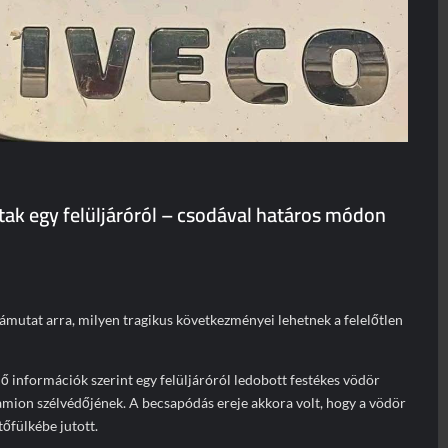
tak egy felüljáróról – csodával határos módon
rámutat arra, milyen tragikus következményei lehetnek a felelőtlen
ő információk szerint egy felüljáróról ledobott festékes vödör
amion szélvédőjének. A becsapódás ereje akkora volt, hogy a vödör
tőfülkébe jutott.