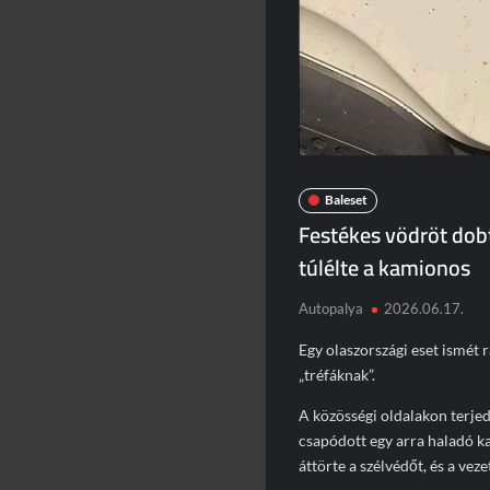
Baleset
Festékes vödröt dob
túlélte a kamionos
Autopalya
2026.06.17.
Egy olaszországi eset ismét 
„tréfáknak”.
A közösségi oldalakon terjed
csapódott egy arra haladó k
áttörte a szélvédőt, és a veze