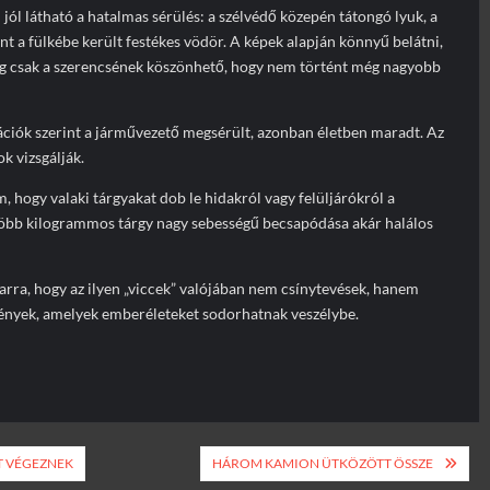
 jól látható a hatalmas sérülés: a szélvédő közepén tátongó lyuk, a
nt a fülkébe került festékes vödör. A képek alapján könnyű belátni,
ag csak a szerencsének köszönhető, hogy nem történt még nagyobb
ációk szerint a járművezető megsérült, azonban életben maradt. Az
k vizsgálják.
, hogy valaki tárgyakat dob le hidakról vagy felüljárókról a
több kilogrammos tárgy nagy sebességű becsapódása akár halálos
arra, hogy az ilyen „viccek” valójában nem csínytevések, hanem
ények, amelyek emberéleteket sodorhatnak veszélybe.
T VÉGEZNEK
HÁROM KAMION ÜTKÖZÖTT ÖSSZE