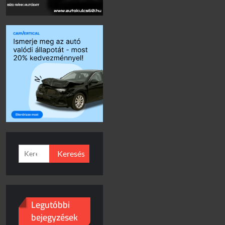
Keresés:
Legutóbbi
bejegyzések