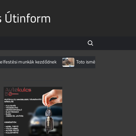
s Útinform
Search for:
tési munkák kezdődnek
Toto ismét lecsapott az M1-esen