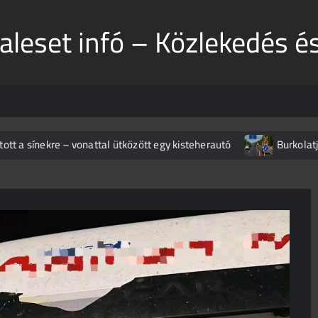
aleset infó – Közlekedés é
 sínekre – vonattal ütközött egy kisteherautó
Burkolatjelfes