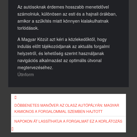
Az autósoknak érdemes hosszabb menetidővel
számolniuk, különösen az esti és a hajnali órákban,
amikor a szűkítés miatt könnyen kialakulhatnak
torlódások.
A Magyar Közút azt kéri a közlekedőktől, hogy
indulás előtt tájékozódjanak az aktuális forgalmi
helyzetről, és lehetőség szerint használjanak
navigációs alkalmazást az optimális útvonal
megtervezéséhez.
Útinform
Bejegyzés
navigáció
DÖBBENETES MANŐVER AZ OLASZ AUTÓPÁLYÁN: MAGYAR
KAMIONOS A FORGALOMMAL SZEMBEN HAJTOTT
NAPOKON ÁT LASSÍTHATJA A FORGALMAT EZ A KORLÁTOZÁS