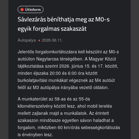
Útinform
Piros jelzésen hajtott a sínekre – vonattal ütközött egy
kisteherautó
Sávlezárás béníthatja meg az M0-s
Burkolatjelfestési munkák kezdődnek
egyik forgalmas szakaszát
Toto ismét lecsapott az M1-esen
Autopalya
2026.06.11.
Döbbenetes manőver az M3-ason
Jelentős forgalomkorlátozásra kell készülni az M0-s
autóúton Nagytarcsa térségében. A Magyar Közút
tájékoztatása szerint 2026. június 15. és 17. között,
minden éjszaka 20:00 és 6:00 óra között
burkolatjavítási munkákat végeznek az M4 autóút
felől az M3 autópálya irányába vezető oldalon.
A munkaterület az 58-as és az 55-ös
kilométerszelvény között lesz, ahol mobil terelés
mellett zajlanak majd a munkálatok. Az érintett
szakaszon mindössze egyetlen sávon haladhat a
forgalom, miközben 60 km/órás sebességkorlátozás
is érvényben lesz.