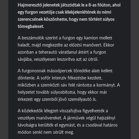
Hajmeresztő jelenetek játszódtak le a 8-as főúton, ahol
Piros jelzésen hajtott a sínekre – vonattal ütközött egy
egy furgon vezetője csak lélekjelenlétének és némi
kisteherautó
szerencsének köszönhette, hogy nem történt súlyos
Burkolatjelfestési munkák kezdődnek
tömegbaleset.
Toto ismét lecsapott az M1-esen
A beszámolók szerint a furgon egy kamion mellett
haladt, majd megkezdte az előzési manővert. Ekkor
Döbbenetes manőver az M3-ason
azonban a teherautó váratlanul áttért a furgon
sávjába, veszélyesen leszorítva azt az útról.
A furgonosnak másodpercek töredéke alatt kellett
döntenie. A sofőr intenzív fékezésbe kezdett,
miközben a szemközti sáv felé rántotta a kormányt. A
helyzetet tovább súlyosbította, hogy ekkor már
érkezett egy szemből jövő személyautó is.
A közlekedők lélegzet-visszafojtva figyelhették a
veszélyes manővereket. A járművek végül hajszálnyi
távolságra kerülték el egymást, és a csodával határos
módon senki nem sérült meg.