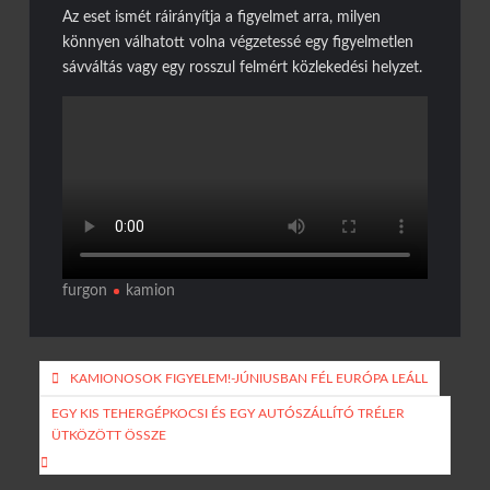
Az eset ismét ráirányítja a figyelmet arra, milyen
könnyen válhatott volna végzetessé egy figyelmetlen
sávváltás vagy egy rosszul felmért közlekedési helyzet.
furgon
kamion
Bejegyzés
KAMIONOSOK FIGYELEM!-JÚNIUSBAN FÉL EURÓPA LEÁLL
navigáció
EGY KIS TEHERGÉPKOCSI ÉS EGY AUTÓSZÁLLÍTÓ TRÉLER
ÜTKÖZÖTT ÖSSZE