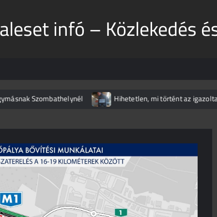
aleset infó – Közlekedés é
snak Szombathelynél
Hihetetlen, mi történt az igazoltatásná