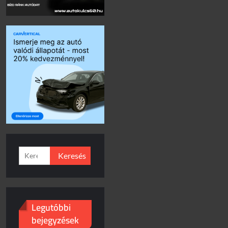
Keresés:
Legutóbbi
bejegyzések