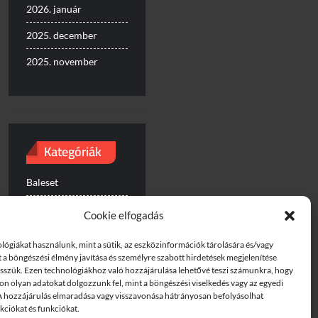
2026. január
2025. december
2025. november
Kategóriák
Baleset
Egyéb
Cookie elfogadás
Gyorshajtás
lógiákat használunk, mint a sütik, az eszközinformációk tárolására és/vagy
t a böngészési élmény javítása és személyre szabott hirdetések megjelenítése
Útinform
sszük. Ezen technológiákhoz való hozzájárulása lehetővé teszi számunkra, hogy
on olyan adatokat dolgozzunk fel, mint a böngészési viselkedés vagy az egyedi
A hozzájárulás elmaradása vagy visszavonása hátrányosan befolyásolhat
kciókat és funkciókat.