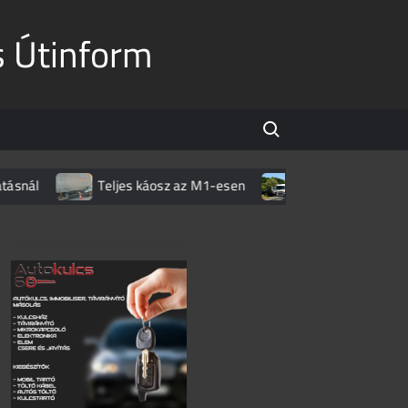
s Útinform
Search for:
l
Teljes káosz az M1-esen
Súlyos baleset a 37-es