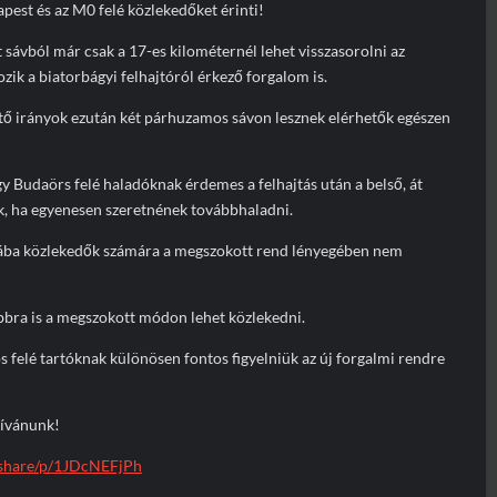
pest és az M0 felé közlekedőket érinti!
t sávból már csak a 17-es kilométernél lehet visszasorolni az
ozik a biatorbágyi felhajtóról érkező forgalom is.
tő irányok ezután két párhuzamos sávon lesznek elérhetők egészen
y Budaörs felé haladóknak érdemes a felhajtás után a belső, át
uk, ha egyenesen szeretnének továbbhaladni.
yába közlekedők számára a megszokott rend lényegében nem
bra is a megszokott módon lehet közlekedni.
s felé tartóknak különösen fontos figyelniük az új forgalmi rendre
kívánunk!
/share/p/1JDcNEFjPh