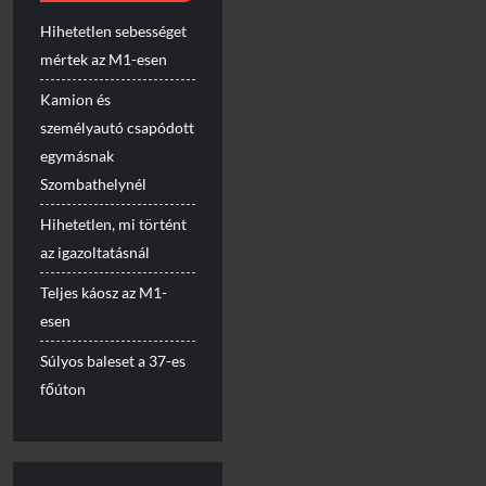
Hihetetlen sebességet
mértek az M1-esen
Kamion és
személyautó csapódott
egymásnak
Szombathelynél
Hihetetlen, mi történt
az igazoltatásnál
Teljes káosz az M1-
esen
Súlyos baleset a 37-es
főúton