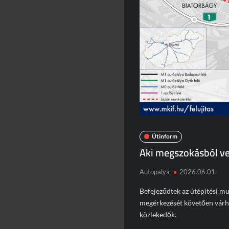
Útinform
Aki megszokásból ve
Autopalya
2026.06.01.
Befejeződtek az útépítési mu
megérkezését követően várhat
közlekedők.