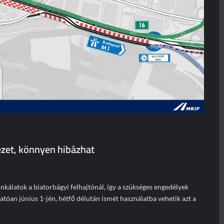
zet, könnyen hibázhat
nkálatok a biatorbágyi felhajtónál, így a szükséges engedélyek
óan június 1-jén, hétfő délután ismét használatba vehetik azt a