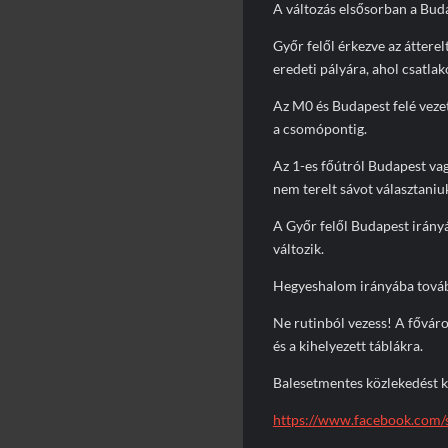
A változás elsősorban a Buda
Győr felől érkezve az átterel
eredeti pályára, ahol csatlak
Az M0 és Budapest felé veze
a csomópontig.
Az 1-es főútról Budapest vag
nem terelt sávot választani
A Győr felől Budapest irán
változik.
Hegyeshalom irányába továb
Ne rutinból vezess! A főváro
és a kihelyezett táblákra.
Balesetmentes közlekedést 
https://www.facebook.com