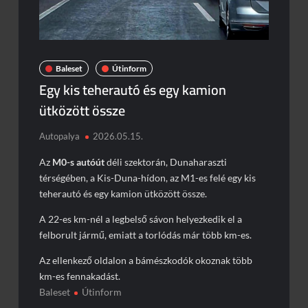
Baleset
Útinform
Egy kis teherautó és egy kamion
ütközött össze
Autopalya
2026.05.15.
Az
M0-s autóút
déli szektorán, Dunaharaszti
térségében, a Kis-Duna-hídon, az M1-es felé egy kis
teherautó és egy kamion ütközött össze.
A 22-es km-nél a legbelső sávon helyezkedik el a
felborult jármű, emiatt a torlódás már több km-es.
Az ellenkező oldalon a bámészkodók okoznak több
km-es fennakadást.
Baleset
Útinform