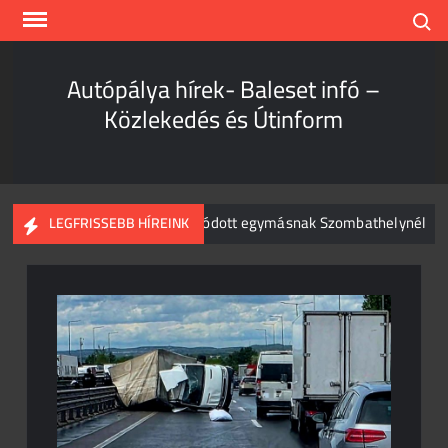
Skip
Search
to
content
Autópálya hírek- Baleset infó –
Közlekedés és Útinform
mion és személyautó csapódott egymásnak Szombathelynél
LEGFRISSEBB HÍREINK