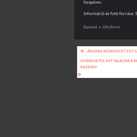
forgalom.
Információ és fotó forrása: 
Baleset
Útinform
Bejegyzés
ÁROKBA SODRÓDOTT EGY 
navigáció
DÖBBENETES, MIT TALÁLTAK A
RAZZIÁN!