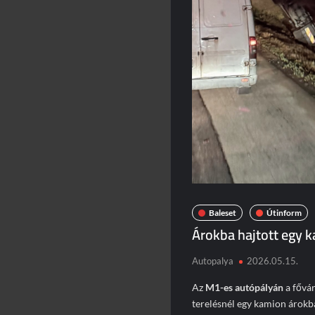
Baleset
Útinform
Árokba hajtott egy 
Autopalya
2026.05.15.
Az
M1-es autópályán
a fővár
terelésnél egy kamion árokba