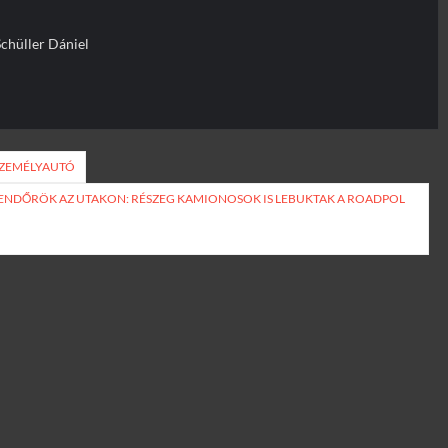
Schüller Dániel
SZEMÉLYAUTÓ
 RENDŐRÖK AZ UTAKON: RÉSZEG KAMIONOSOK IS LEBUKTAK A ROADPOL