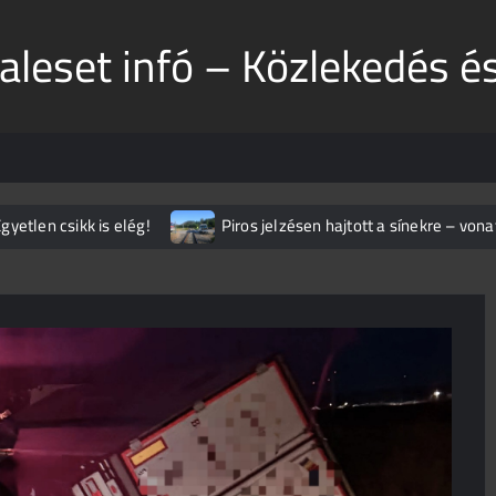
aleset infó – Közlekedés é
gyetlen csikk is elég!
Piros jelzésen hajtott a sínekre – von
Toto ismét lecsapott az M1-esen
Döbbenetes manőv
apot sem
Ilyet ritkán látni
Brutális baleset az S3-a