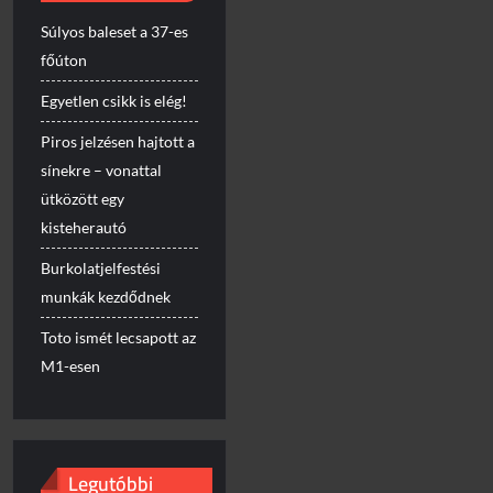
Súlyos baleset a 37-es
főúton
Egyetlen csikk is elég!
Piros jelzésen hajtott a
sínekre – vonattal
ütközött egy
kisteherautó
Burkolatjelfestési
munkák kezdődnek
Toto ismét lecsapott az
M1-esen
Legutóbbi