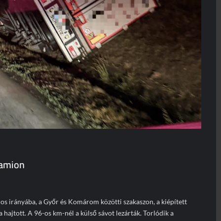
kamion
os irányába, a Győr és Komárom közötti szakaszon, a kiépített
 hajtott. A 96-os km-nél a külső sávot lezárták. Torlódik a