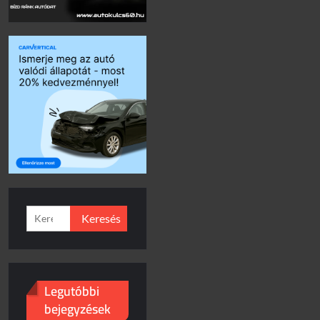
Keresés:
Legutóbbi
bejegyzések