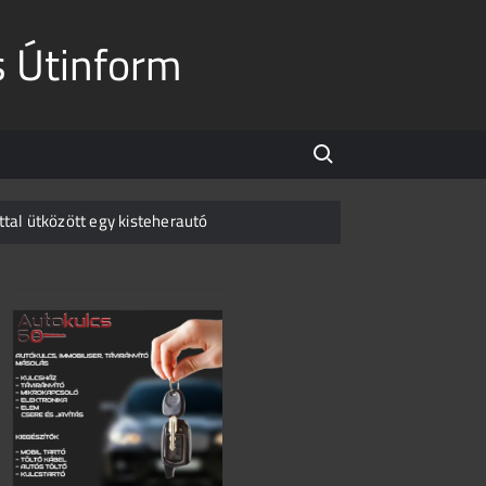
s Útinform
Search for:
attal ütközött egy kisteherautó
er az M3-ason
son