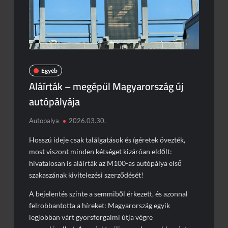
Egyéb
Aláírták – megépül Magyarország új
autópályája
Autopalya
2026.03.30.
Hosszú ideje csak találgatások és ígéretek övezték,
most viszont minden kétséget kizáróan eldőlt:
hivatalosan is aláírták az M100-as autópálya első
szakaszának kivitelezési szerződését!
A bejelentés szinte a semmiből érkezett, és azonnal
felrobbantotta a híreket: Magyarország egyik
legjobban várt gyorsforgalmi útja végre