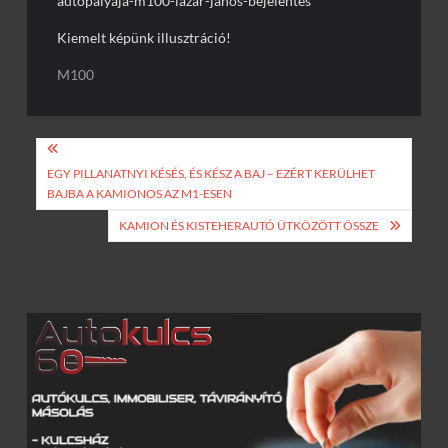
autopalyaja-m100-lazar-janos-bejelentes
Kiemelt képünk illusztráció!
M100
Bejegyzés
navigáció
EGY PILLANATNYI KÉSÉS, ÉS KÉSZ A BAJ – EZÉRT KERÜLHET
BAJBA A KAMIONOS AZ M1-ESEN
KAMION ÉS KISTEHERAUTÓ ÜTKÖZÖTT ÖSSZE