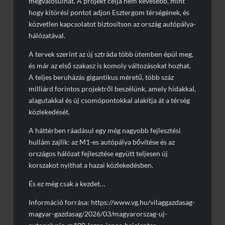
megvalósulhat. A projekt célja nem kevesebb, mint
hogy kitörési pontot adjon Esztergom térségének, és
közvetlen kapcsolatot biztosítson az ország autópálya-
hálózatával.
A tervek szerint az új sztráda több ütemben épül meg,
és már az első szakasz is komoly változásokat hozhat.
A teljes beruházás gigantikus méretű, több száz
milliárd forintos projektről beszélünk, amely hidakkal,
alagutakkal és új csomópontokkal alakítja át a térség
közlekedését.
A háttérben ráadásul egy még nagyobb fejlesztési
hullám zajlik: az M1-es autópálya bővítése és az
országos hálózat fejlesztése együtt teljesen új
korszakot nyithat a hazai közlekedésben.
És ez még csak a kezdet…
Információ forrása: https://www.vg.hu/vilaggazdasag-
magyar-gazdasag/2026/03/magyarorszag-uj-