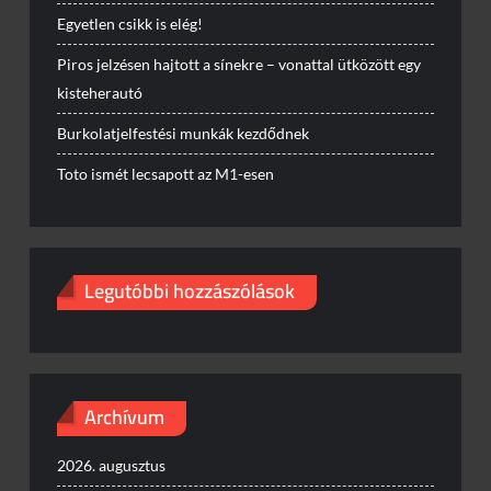
Egyetlen csikk is elég!
Piros jelzésen hajtott a sínekre – vonattal ütközött egy
kisteherautó
Burkolatjelfestési munkák kezdődnek
Toto ismét lecsapott az M1-esen
Legutóbbi hozzászólások
Archívum
2026. augusztus