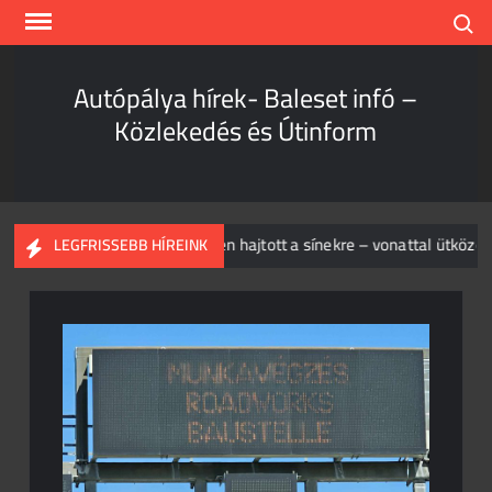
Skip
Search
to
content
Autópálya hírek- Baleset infó –
Közlekedés és Útinform
 elég!
Piros jelzésen hajtott a sínekre – vonattal ütközött e
LEGFRISSEBB HÍREINK