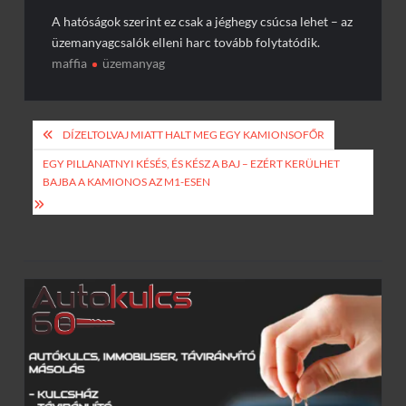
A hatóságok szerint ez csak a jéghegy csúcsa lehet – az
üzemanyagcsalók elleni harc tovább folytatódik.
maffia
üzemanyag
Bejegyzés
DÍZELTOLVAJ MIATT HALT MEG EGY KAMIONSOFŐR
navigáció
EGY PILLANATNYI KÉSÉS, ÉS KÉSZ A BAJ – EZÉRT KERÜLHET
BAJBA A KAMIONOS AZ M1-ESEN