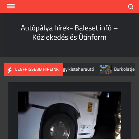
Skip
Search
to
content
Autópálya hírek- Baleset infó –
Közlekedés és Útinform
ínekre – vonattal ütközött egy kisteherautó
Burkolatjelfesté
LEGFRISSEBB HÍREINK