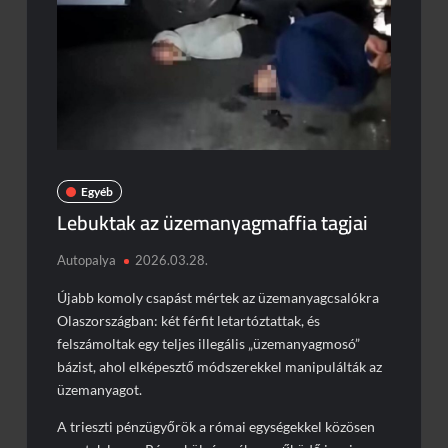
Egyéb
Lebuktak az üzemanyagmaffia tagjai
Autopalya
2026.03.28.
Újabb komoly csapást mértek az üzemanyagcsalókra
Olaszországban: két férfit letartóztattak, és
felszámoltak egy teljes illegális „üzemanyagmosó”
bázist, ahol elképesztő módszerekkel manipulálták az
üzemanyagot.
A trieszti pénzügyőrök a római egységekkel közösen