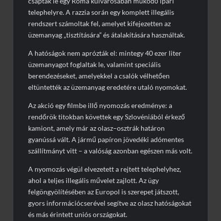
csaptak le egy Róma külvárosában működő ipari
telephelyre. A razzia során egy komplett illegális
rendszert számoltak fel, amelyet kifejezetten az
üzemanyag „tisztítására” és átalakítására használtak.
A hatóságok nem aprózták el: mintegy 40 ezer liter
üzemanyagot foglaltak le, valamint speciális
berendezéseket, amelyekkel a csalók vélhetően
eltüntették az üzemanyag eredetére utaló nyomokat.
Az akció egy filmbe illő nyomozás eredménye: a
rendőrök titokban követtek egy Szlovéniából érkező
kamiont, amely már az olasz–osztrák határon
gyanússá vált. A jármű papíron jövedéki adómentes
szállítmányt vitt – a valóság azonban egészen más volt.
A nyomozás végül elvezetett a rejtett telephelyhez,
ahol a teljes illegális művelet zajlott. Az ügy
felgöngyölítésében az Europol is szerepet játszott,
gyors információcserével segítve az olasz hatóságokat
és más érintett uniós országokat.