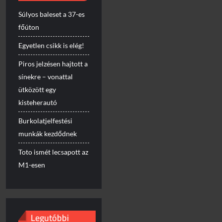
Súlyos baleset a 37-es
főúton
Egyetlen csikk is elég!
Piros jelzésen hajtott a
sínekre – vonattal
ütközött egy
kisteherautó
Burkolatjelfestési
munkák kezdődnek
Toto ismét lecsapott az
M1-esen
Legutóbbi