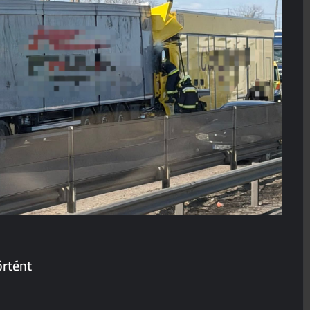
örtént