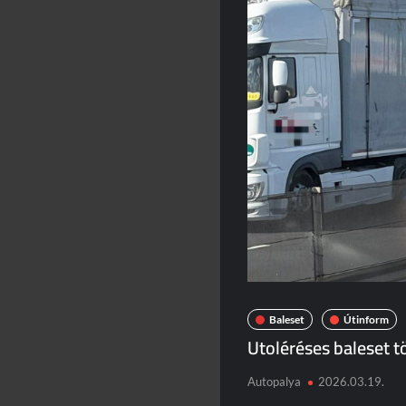
Baleset
Útinform
Utoléréses baleset t
Autopalya
2026.03.19.