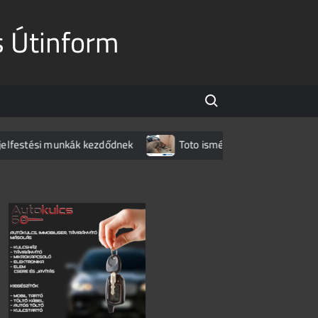
s Útinform
Search for:
tési munkák kezdődnek
Toto ismét lecsapott az M1-esen