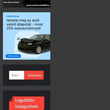
Keresés:
Legutóbbi
bejegyzések