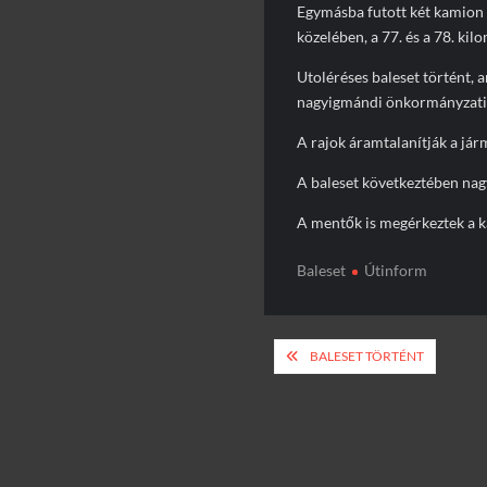
Egymásba futott két kamion 
közelében, a 77. és a 78. kil
Utoléréses baleset történt, 
nagyigmándi önkormányzati t
A rajok áramtalanítják a jár
A baleset következtében nag
A mentők is megérkeztek a ka
Baleset
Útinform
Bejegyzés
BALESET TÖRTÉNT
navigáció