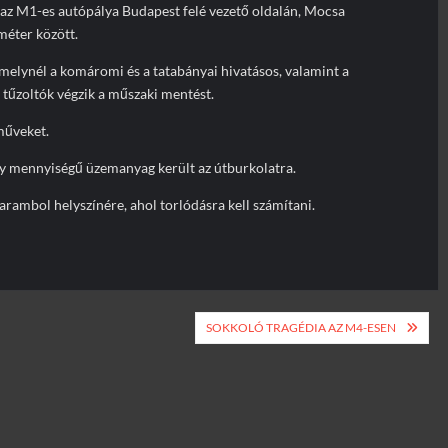
az M1-es autópálya Budapest felé vezető oldalán, Mocsa
ométer között.
amelynél a komáromi és a tatabányai hivatásos, valamint a
űzoltók végzik a műszaki mentést.
műveket.
y mennyiségű üzemanyag került az útburkolatra.
rambol helyszínére, ahol torlódásra kell számítani.
SOKKOLÓ TRAGÉDIA AZ M4-ESEN