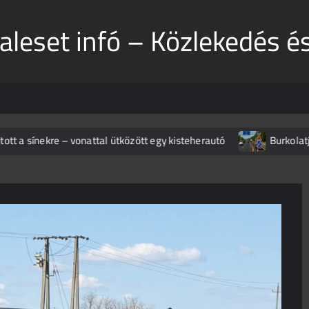
aleset infó – Közlekedés é
 sínekre – vonattal ütközött egy kisteherautó
Burkolatjelfes