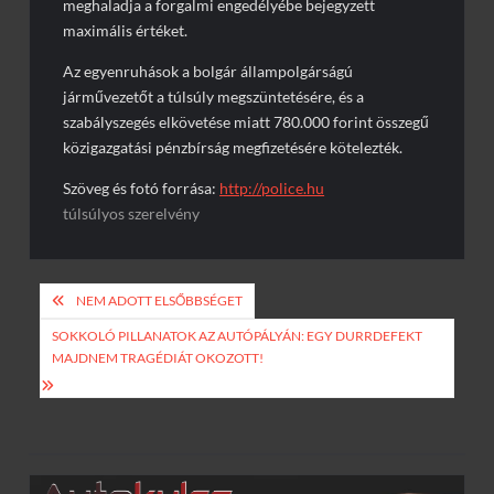
meghaladja a forgalmi engedélyébe bejegyzett
maximális értéket.
Az egyenruhások a bolgár állampolgárságú
járművezetőt a túlsúly megszüntetésére, és a
szabályszegés elkövetése miatt 780.000 forint összegű
közigazgatási pénzbírság megfizetésére kötelezték.
Szöveg és fotó forrása:
http://police.hu
túlsúlyos szerelvény
Bejegyzés
NEM ADOTT ELSŐBBSÉGET
navigáció
SOKKOLÓ PILLANATOK AZ AUTÓPÁLYÁN: EGY DURRDEFEKT
MAJDNEM TRAGÉDIÁT OKOZOTT!