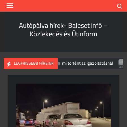
Skip
Search
to
content
Autópálya hírek- Baleset infó –
Közlekedés és Útinform
helynél
Hihetetlen, mi történt az igazoltatásnál
T
LEGFRISSEBB HÍREINK