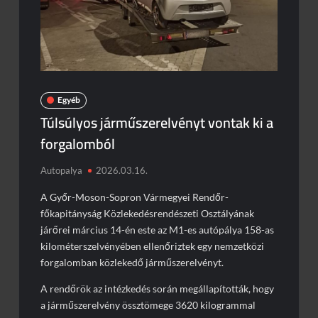
Egyéb
Túlsúlyos járműszerelvényt vontak ki a
forgalomból
Autopalya
2026.03.16.
A Győr-Moson-Sopron Vármegyei Rendőr-
főkapitányság Közlekedésrendészeti Osztályának
járőrei március 14-én este az M1-es autópálya 158-as
kilométerszelvényében ellenőriztek egy nemzetközi
forgalomban közlekedő járműszerelvényt.
A rendőrök az intézkedés során megállapították, hogy
a járműszerelvény össztömege 3620 kilogrammal