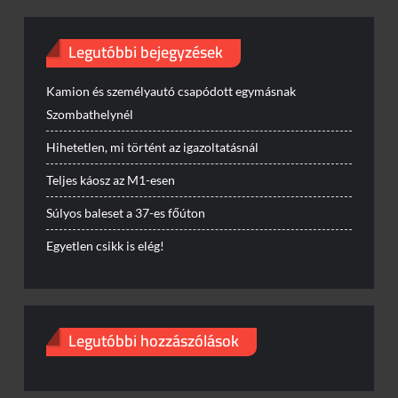
Legutóbbi bejegyzések
Kamion és személyautó csapódott egymásnak
Szombathelynél
Hihetetlen, mi történt az igazoltatásnál
Teljes káosz az M1-esen
Súlyos baleset a 37-es főúton
Egyetlen csikk is elég!
Legutóbbi hozzászólások