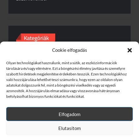
Kategóriák
Cookie elfogadás
Baleset
Egyéb
Olyan technológiákat használunk, mint a sütik, az eszközinformációk
tárolására és/vagy elérésére. Ezt a böngészési élmény javítása és személyre
szabott hirdetések megjelenítése érdekében tesszük. Ezen technológiákhoz
Gyorshajtás
való hozzájárulása lehetővé teszi számunkra, hogy ezen az oldalon olyan
adatokat dolgozzunk fel, mint a böngészési viselkedés vagy az egyedi
Útinform
azonosítók. A hozzájárulás elmaradása vagy visszavonása hátrányosan
befolyásolhat bizonyos funkciókat és funkciókat.
Elfogadom
Proudly powered by WordPress
|
Theme: TrustNews
|
By
Theme
Elutasítom
Freesia
.