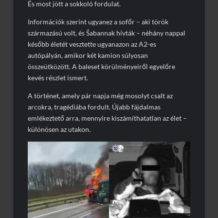
És most jött a sokkoló fordulat.
Információk szerint ugyanez a sofőr – aki török
származású volt, és Šabannak hívták – néhány nappal
később életét vesztette ugyanazon az A2-es
autópályán, amikor két kamion súlyosan
összeütközött. A baleset körülményeiről egyelőre
kevés részlet ismert.
A történet, amely pár napja még mosolyt csalt az
arcokra, tragédiába fordult. Újabb fájdalmas
emlékeztető arra, mennyire kiszámíthatatlan az élet –
különösen az utakon.