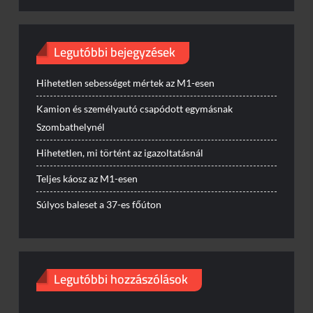
Legutóbbi bejegyzések
Hihetetlen sebességet mértek az M1-esen
Kamion és személyautó csapódott egymásnak
Szombathelynél
Hihetetlen, mi történt az igazoltatásnál
Teljes káosz az M1-esen
Súlyos baleset a 37-es főúton
Legutóbbi hozzászólások