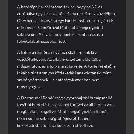
A hatóságok arról számoltak be, hogy az A2-es
autópálya egyik szakaszán, Kamener Kreuz közelében,
Oberhausen irányába egy kamionost radar rögzített:
mindössze 6 km/órával lépte túl a megengedett
sebességet. Az igazi meglepetés azonban csak a
felvételek átnézésekor jött.
A fotón a rendőrök egy macskát szúrtak ki a
vezetőfülkében. Az állat nyugodtan üldögélt a
műszerfalon, és a forgalmat figyelte. A történet elsőre
inkább tűnt aranyos közlekedési anekdotának, mint
szabálysértésnek – a hatóságok azonban nem
mosolyogtak.
A Dortmundi Rendőrség a gyorshajtási bírság mellé
további büntetést is kiszabott, mivel az állat nem volt
megfelelően rögzítve. Mint hangsúlyozták: itt már
nem csupán sebességtúllépésről, hanem
közlekedésbiztonsági kockázatról volt szó.