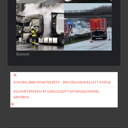
Baleset
Bejegyzés
navigáció
A MOBILJÁBA TEMETKEZETT – BRUTÁLIS BUKÁS LETT A VÉGE
KILOMÉTEREKEN ÁT SZÁGULDOTT A FORGALOMMAL
SZEMBEN