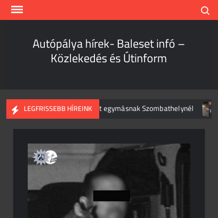
Skip
Search
to
content
Autópálya hírek- Baleset infó –
Közlekedés és Útinform
és személyautó csapódott egymásnak Szombathelynél
Hih
LEGFRISSEBB HÍREINK