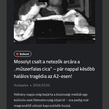
Baleset
Mosolyt csalt a netezők arcára a
„műszerfalas cica” – pár nappal később
halálos tragédia az A2-esen!
Autopalya
2026.03.02.
Néhány napja még bejárta a közösségi médiát egy
különös eset Németország útjairól – ma pedig már
megrendítő utószó kapcsolódik hozzá.