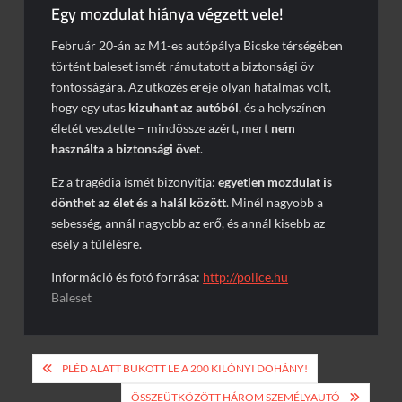
Piros jelzésen hajtott a sínekre – vonattal ütközött egy
Egy mozdulat hiánya végzett vele!
kisteherautó
Burkolatjelfestési munkák kezdődnek
Február 20-án az M1-es autópálya Bicske térségében
történt baleset ismét rámutatott a biztonsági öv
Toto ismét lecsapott az M1-esen
fontosságára. Az ütközés ereje olyan hatalmas volt,
Döbbenetes manőver az M3-ason
hogy egy utas
kizuhant az autóból
, és a helyszínen
életét vesztette – mindössze azért, mert
nem
Nem ússzuk meg baleset nélkül a mai napot sem
használta a biztonsági övet
.
Ez a tragédia ismét bizonyítja:
egyetlen mozdulat is
dönthet az élet és a halál között
. Minél nagyobb a
sebesség, annál nagyobb az erő, és annál kisebb az
esély a túlélésre.
Információ és fotó forrása:
http://police.hu
Baleset
Bejegyzés
PLÉD ALATT BUKOTT LE A 200 KILÓNYI DOHÁNY!
navigáció
ÖSSZEÜTKÖZÖTT HÁROM SZEMÉLYAUTÓ