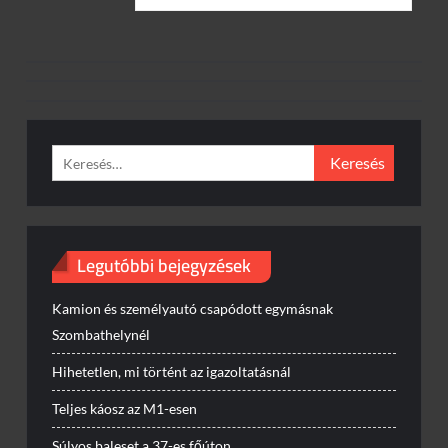
Keresés:
Legutóbbi bejegyzések
Kamion és személyautó csapódott egymásnak
Szombathelynél
Hihetetlen, mi történt az igazoltatásnál
Teljes káosz az M1-esen
Súlyos baleset a 37-es főúton