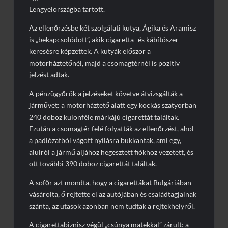
Lengyelországba tartott.
Az ellenőrzésbe két szolgálati kutya, Ágika és Aramisz
is „bekapcsolódott”, akik cigaretta- és kábítószer-
keresésre képzettek. A kutyák először a
motorháztetőnél, majd a csomagtérnél is pozitív
jelzést adtak.
A pénzügyőrök a jelzéseket követve átvizsgálták a
járművet: a motorháztető alatt egy kockás szatyorban
240 doboz különféle márkájú cigarettát találtak.
Ezután a csomagtér felé folyatták az ellenőrzést, ahol
a padlózatból vágott nyílásra bukkantak, ami egy,
alulról a jármű aljához hegesztett fiókhoz vezetett, és
ott további 390 doboz cigarettát találtak.
A sofőr azt mondta, hogy a cigarettákat Bulgáriában
vásárolta, ő rejtette el az autójában és családtagjainak
szánta, az utasok azonban nem tudtak a rejtekhelyről.
A cigarettabiznisz végül „csúnya matekkal” zárult: a