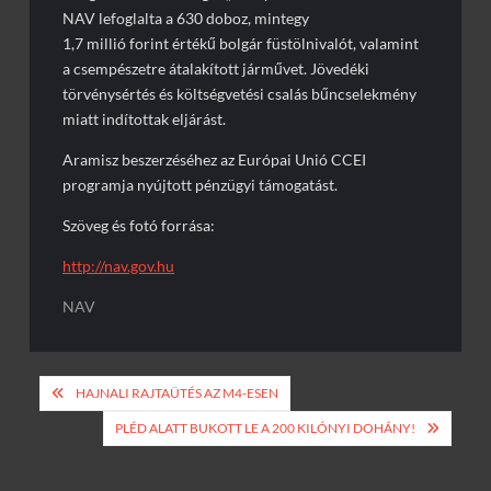
NAV lefoglalta a 630 doboz, mintegy
1,7 millió forint értékű bolgár füstölnivalót, valamint
a csempészetre átalakított járművet. Jövedéki
törvénysértés és költségvetési csalás bűncselekmény
miatt indítottak eljárást.
Aramisz beszerzéséhez az Európai Unió CCEI
programja nyújtott pénzügyi támogatást.
Szöveg és fotó forrása:
http://nav.gov.hu
NAV
Bejegyzés
HAJNALI RAJTAÜTÉS AZ M4-ESEN
navigáció
PLÉD ALATT BUKOTT LE A 200 KILÓNYI DOHÁNY!