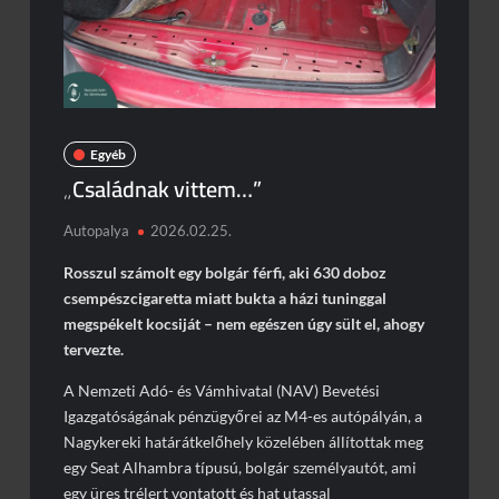
Piros jelzésen hajtott a sínekre – vonattal ütközött egy
kisteherautó
Burkolatjelfestési munkák kezdődnek
Toto ismét lecsapott az M1-esen
Egyéb
Döbbenetes manőver az M3-ason
„Családnak vittem…”
Autopalya
2026.02.25.
Rosszul számolt egy bolgár férfi, aki 630 doboz
csempészcigaretta miatt bukta a házi tuninggal
megspékelt kocsiját – nem egészen úgy sült el, ahogy
tervezte.
A Nemzeti Adó- és Vámhivatal (NAV) Bevetési
Igazgatóságának pénzügyőrei az M4-es autópályán, a
Nagykereki határátkelőhely közelében állítottak meg
egy Seat Alhambra típusú, bolgár személyautót, ami
egy üres trélert vontatott és hat utassal