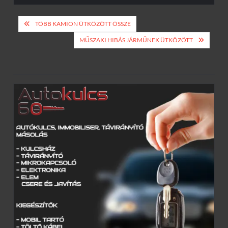
Bejegyzés
TÖBB KAMION ÜTKÖZÖTT ÖSSZE
navigáció
MŰSZAKI HIBÁS JÁRMŰNEK ÜTKÖZÖTT