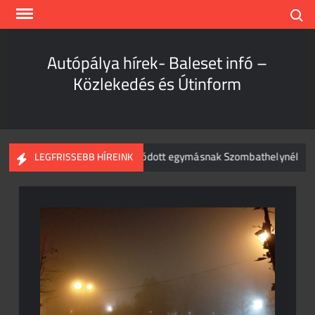
Skip
Search
to
content
Autópálya hírek- Baleset infó –
Közlekedés és Útinform
mion és személyautó csapódott egymásnak Szombathelynél
LEGFRISSEBB HÍREINK