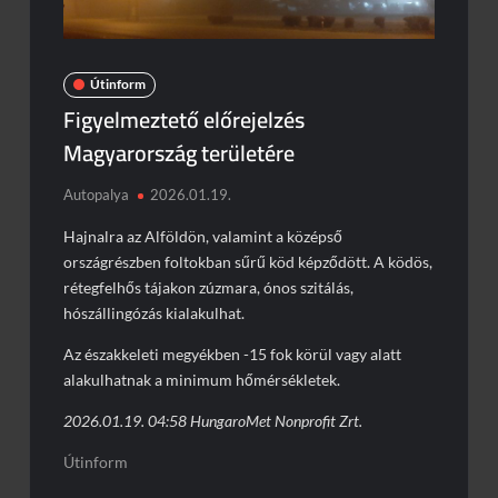
Útinform
Figyelmeztető előrejelzés
Magyarország területére
Autopalya
2026.01.19.
Hajnalra az Alföldön, valamint a középső
országrészben foltokban sűrű köd képződött. A ködös,
rétegfelhős tájakon zúzmara, ónos szitálás,
hószállingózás kialakulhat.
Az északkeleti megyékben -15 fok körül vagy alatt
alakulhatnak a minimum hőmérsékletek.
2026.01.19. 04:58 HungaroMet Nonprofit Zrt.
Útinform