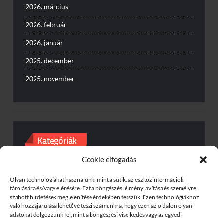
2026. március
2026. február
2026. január
2025. december
2025. november
Kategóriák
Cookie elfogadás
Baleset
Egyéb
Olyan technológiákat használunk, mint a sütik, az eszközinformációk
tárolására és/vagy elérésére. Ezt a böngészési élmény javítása és személyre
szabott hirdetések megjelenítése érdekében tesszük. Ezen technológiákhoz
Gyorshajtás
való hozzájárulása lehetővé teszi számunkra, hogy ezen az oldalon olyan
adatokat dolgozzunk fel, mint a böngészési viselkedés vagy az egyedi
Útinform