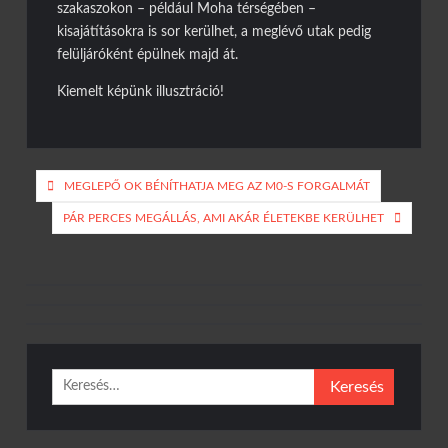
szakaszokon – például Moha térségében –
kisajátításokra is sor kerülhet, a meglévő utak pedig
felüljáróként épülnek majd át.
Kiemelt képünk illusztráció!
Bejegyzés
MEGLEPŐ OK BÉNÍTHATJA MEG AZ M0-S FORGALMÁT
navigáció
PÁR PERCES MEGÁLLÁS, AMI AKÁR ÉLETEKBE KERÜLHET
Keresés: