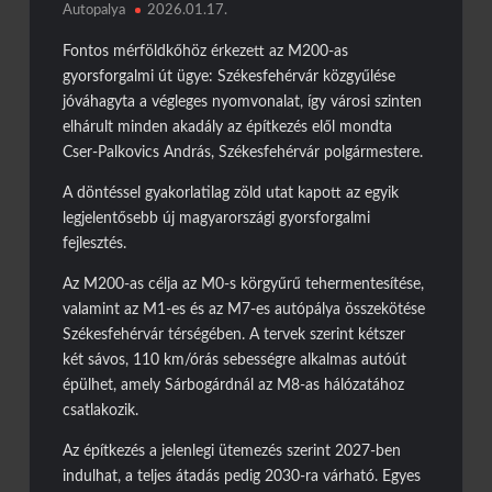
Autopalya
2026.01.17.
kisteherautó
Burkolatjelfestési munkák kezdődnek
Fontos mérföldkőhöz érkezett az M200-as
gyorsforgalmi út ügye: Székesfehérvár közgyűlése
Toto ismét lecsapott az M1-esen
jóváhagyta a végleges nyomvonalat, így városi szinten
Döbbenetes manőver az M3-ason
elhárult minden akadály az építkezés elől mondta
Cser-Palkovics András, Székesfehérvár polgármestere.
A döntéssel gyakorlatilag zöld utat kapott az egyik
legjelentősebb új magyarországi gyorsforgalmi
fejlesztés.
Az M200-as célja az M0-s körgyűrű tehermentesítése,
valamint az M1-es és az M7-es autópálya összekötése
Székesfehérvár térségében. A tervek szerint kétszer
két sávos, 110 km/órás sebességre alkalmas autóút
épülhet, amely Sárbogárdnál az M8-as hálózatához
csatlakozik.
Az építkezés a jelenlegi ütemezés szerint 2027-ben
indulhat, a teljes átadás pedig 2030-ra várható. Egyes