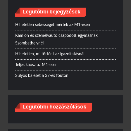
Legutóbbi bejegyzések
Hihetetlen sebességet mértek az M1-esen
Kamion és személyautó csapódott egymásnak
Szombathelynél
Hihetetlen, mi történt az igazoltatásnál
Teljes káosz az M1-esen
Súlyos baleset a 37-es főúton
Legutóbbi hozzászólások