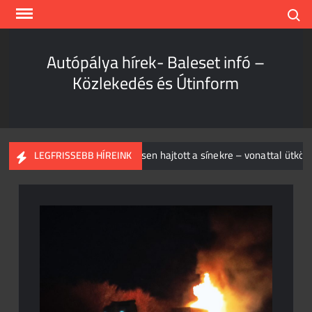
Skip
Search
to
content
Autópálya hírek- Baleset infó –
Közlekedés és Útinform
is elég!
Piros jelzésen hajtott a sínekre – vonattal ütközött 
LEGFRISSEBB HÍREINK