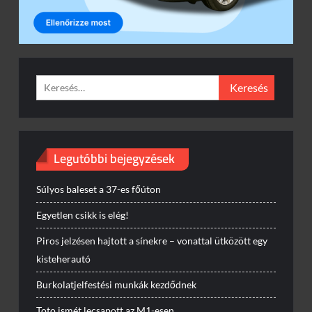
Keresés:
Legutóbbi bejegyzések
Súlyos baleset a 37-es főúton
Egyetlen csikk is elég!
Piros jelzésen hajtott a sínekre – vonattal ütközött egy
kisteherautó
Burkolatjelfestési munkák kezdődnek
Toto ismét lecsapott az M1-esen