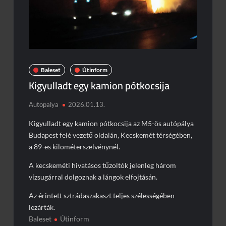
Baleset
Útinform
Kigyulladt egy kamion pótkocsija
Autopalya
2026.01.13.
Kigyulladt egy kamion pótkocsija az M5-ös autópálya
Budapest felé vezető oldalán, Kecskemét térségében,
a 89-es kilométerszelvénynél.
A kecskeméti hivatásos tűzoltók jelenleg három
vízsugárral dolgoznak a lángok elfojtásán.
Az érintett sztrádaszakaszt teljes szélességében
lezárták.
Baleset
Útinform