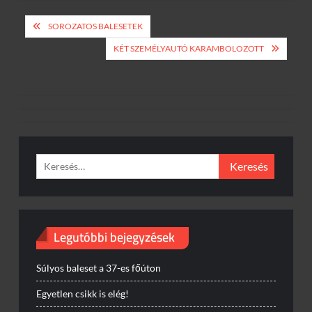
Bejegyzés
SOROZATOS BALESETEK
navigáció
KÉT SZEMÉLYAUTÓ KARAMBOLOZOTT
Keresés:
Legutóbbi bejegyzések
Súlyos baleset a 37-es főúton
Egyetlen csikk is elég!