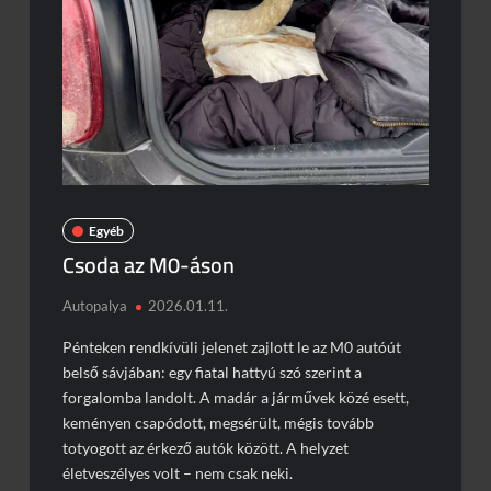
Nem ússzuk meg baleset nélkül a mai napot sem
Ilyet ritkán látni
Brutális baleset az S3-ason
Megdöbbentő jelenetek Zuglóban
Egyéb
Csoda az M0-áson
Autopalya
2026.01.11.
Pénteken rendkívüli jelenet zajlott le az M0 autóút
belső sávjában: egy fiatal hattyú szó szerint a
forgalomba landolt. A madár a járművek közé esett,
keményen csapódott, megsérült, mégis tovább
totyogott az érkező autók között. A helyzet
életveszélyes volt – nem csak neki.