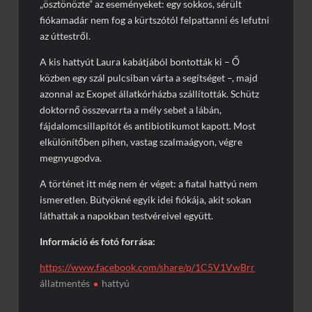
„ösztönözte” az eseményeket: egy sokkos, sérült
fiókamadár nem fog a kürtszótól felpattanni és lefutni
az úttestről.
A kis hattyút Laura kabátjából bontották ki – Ő
közben egy szál pulcsiban várta a segítséget –, majd
azonnal az Exopet állatkórházba szállították. Schütz
doktornő összevarrta a mély sebet a lábán,
fájdalomcsillapítót és antibiotikumot kapott. Most
elkülönítőben pihen, vastag szalmaágyon, végre
megnyugodva.
A történet itt még nem ér véget: a fiatal hattyú nem
ismeretlen. Bütyökné egyik idei fiókája, akit sokan
láthattak a napokban testvéreivel együtt.
Információ és fotó forrása:
https://www.facebook.com/share/p/1C5V1VwBrr
állatmentés
hattyú