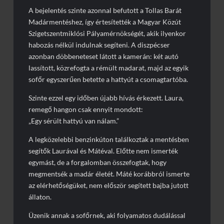
A bejelentés szinte azonnal befutott a Tollas Barát
Madármentéshez, így értesítették a Magyar Közút
Szigetszentmiklósi Pályamérnökségét, akik ilyenkor
habozás nélkül indulnak segíteni. A diszpécser
azonban döbbeneteset látott a kamerán: két autó
lassított, közrefogta a rémült madarat, majd az egyik
sofőr egyszerűen betette a hattyút a csomagtartóba.
Szinte ezzel egy időben újabb hívás érkezett. Laura,
remegő hangon csak ennyit mondott:
„Egy sérült hattyú van nálam.”
A legközelebbi benzinkúton találkoztak a mentésben
segítők Laurával és Mátéval. Előtte nem ismerték
egymást, de a forgalomban összefogtak, hogy
megmentsék a madár életét. Máté korábbról ismerte
az elérhetőségüket, nem először segített bajba jutott
állaton.
Üzenik annak a sofőrnek, aki folyamatos dudálással