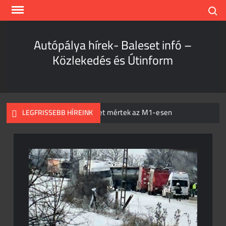
Skip
Search
to
content
Autópálya hírek- Baleset infó –
Közlekedés és Útinform
Hihetetlen sebességet mértek az M1-esen
LEGFRISSEBB HÍREINK
Kamion és személyautó csapódott egymásnak
Szombathelynél
Hihetetlen, mi történt az igazoltatásnál
Teljes káosz az M1-esen
Súlyos baleset a 37-es főúton
Egyetlen csikk is elég!