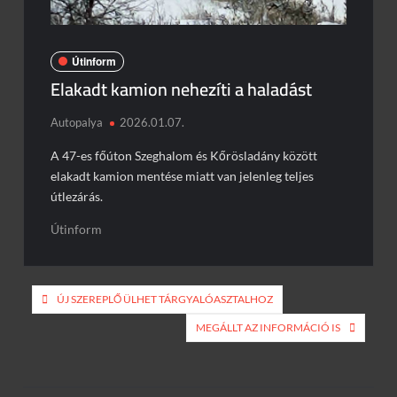
Piros jelzésen hajtott a sínekre – vonattal ütközött egy
kisteherautó
Útinform
Burkolatjelfestési munkák kezdődnek
Elakadt kamion nehezíti a haladást
Toto ismét lecsapott az M1-esen
Autopalya
2026.01.07.
Döbbenetes manőver az M3-ason
A 47-es főúton Szeghalom és Kőrösladány között
elakadt kamion mentése miatt van jelenleg teljes
útlezárás.
Útinform
Bejegyzés
ÚJ SZEREPLŐ ÜLHET TÁRGYALÓASZTALHOZ
navigáció
MEGÁLLT AZ INFORMÁCIÓ IS