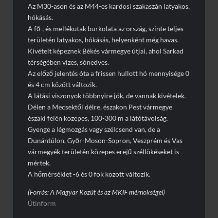
Az M30-ason és az M44-es kardosi szakaszán latyakos,
hókásás.
A fő-, és mellékutak burkolata az ország, szinte teljes
területén latyakos, hókásás, helyenként még havas.
Kivételt képeznek Békés vármegye útjai, ahol Sarkad
térségében vizes, sónedves.
Az előző jelentés óta a frissen hullott hó mennyisége 0
és 4 cm között változik.
A látási viszonyok többnyire jók, de vannak kivételek.
Délen a Mecsektől délre, északon Pest vármegye
északi felén közepes, 100-300 m a látótávolság.
Gyenge a légmozgás vagy szélcsend van, de a
Dunántúlon, Győr-Moson-Sopron, Veszprém és Vas
vármegyék területén közepes erejű széllökéseket is
mértek.
A hőmérséklet -6 és 0 fok között változik.
(Forrás: A Magyar Közút és az MKIF mérnökségei)
Útinform