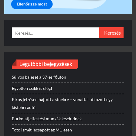
Keresés:
Legutóbbi bejegyzések
Súlyos baleset a 37-es főúton
Egyetlen csikk is elég!
Piros jelzésen hajtott a sínekre – vonattal ütközött egy
kisteherautó
Burkolatjelfestési munkák kezdődnek
Toto ismét lecsapott az M1-esen