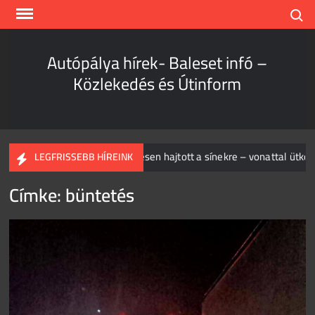
Skip
Search
to
content
Autópálya hírek- Baleset infó –
Közlekedés és Útinform
is elég!
Piros jelzésen hajtott a sínekre – vonattal ütközött 
LEGFRISSEBB HÍREINK
Címke:
büntetés