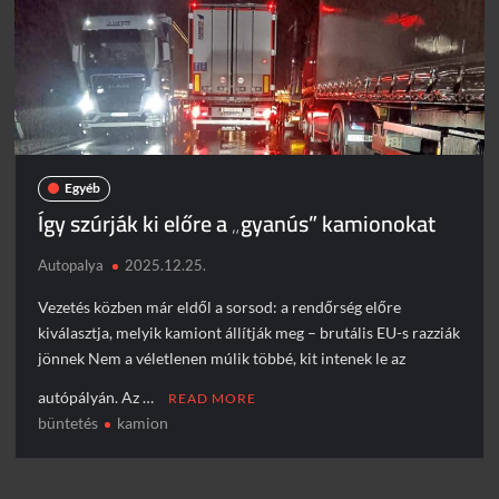
Egyéb
Így szúrják ki előre a „gyanús” kamionokat
Autopalya
2025.12.25.
Vezetés közben már eldől a sorsod: a rendőrség előre
kiválasztja, melyik kamiont állítják meg – brutális EU-s razziák
jönnek Nem a véletlenen múlik többé, kit intenek le az
autópályán. Az …
READ MORE
büntetés
kamion