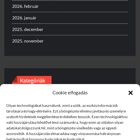
2026. február
2026. január
2025. december
2025. november
Kategóriák
Cookie elfogadás
Baleset
Egyéb
Olyan technológiákat használunk, mint a sütik, az eszközinformációk
tárolására és/vagy elérésére. Ezt a böngészési élmény javítása és személyre
szabott hirdetések megjelenítése érdekében tesszük. Ezen technológiákhoz
Gyorshajtás
való hozzájárulása lehetővé teszi számunkra, hogy ezen az oldalon olyan
adatokat dolgozzunk fel, mint a böngészési viselkedés vagy az egyedi
Útinform
azonosítók. A hozzájárulás elmaradása vagy visszavonása hátrányosan
befolyásolhat bizonyos funkciókat és funkciókat.